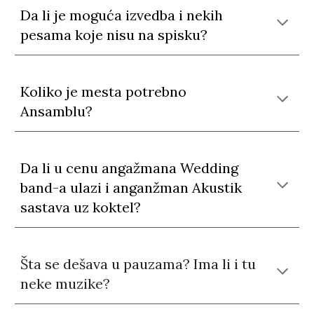
Da li je moguća izvedba i nekih
pesama koje nisu na spisku?
Koliko je mesta potrebno
Ansamblu?
Da li u cenu angažmana Wedding
band-a ulazi i anganžman Akustik
sastava uz koktel?
Šta se dešava u pauzama? Ima li i tu
neke muzike?